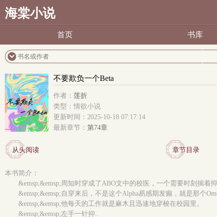
海棠小说
首页
书库
不要欺负一个Beta
作者：
莲折
类型：情欲小说
更新时间：2025-10-18 07:17:14
最新章节：
第74章
从头阅读
章节目录
本书简介：
&emsp;&emsp;周知时穿成了ABO文中的校医，一个需要时刻揣着
&emsp;&emsp;自穿来后，不是这个Alpha易感期发癫，就是那个O
&emsp;&emsp;他每天的工作就是麻木且迅速地穿梭在校园里。
&emsp;&emsp;左手一针抑..