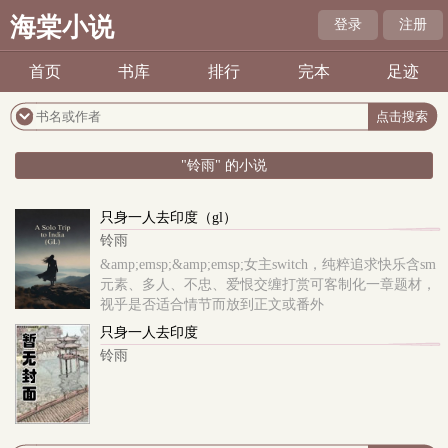
海棠小说
登录
注册
首页
书库
排行
完本
足迹
"铃雨" 的小说
只身一人去印度（gl）
铃雨
&amp;emsp;&amp;emsp;女主switch，纯粹追求快乐含sm
元素、多人、不忠、爱恨交缠打赏可客制化一章题材，
视乎是否适合情节而放到正文或番外
只身一人去印度
铃雨