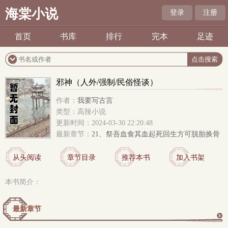
海棠小说
登录
注册
首页
书库
排行
完本
足迹
邪神（人外/强制/民俗怪谈）
作者：
我要写古言
类型：高辣小说
更新时间：2024-03-30 22:20:48
最新章节：
21、祭吾血食其血起死回生方可脱胎换骨
从头阅读
章节目录
推荐本书
加入书架
本书简介：
最新章节
更