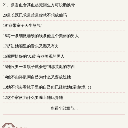
21、祭吾血食其血起死回生方可脱胎换骨
多
20道长既已求道难道你就不想成仙吗
19“命带童子天生煞气”
18每一条细微雕缕的线条他是个美丽的男人
17挤进她嘴里的舌头又湿又有力
16嘴唇恰好的‘X感’有些美观的男人
15她只要一看镜子就会想到那荒诞的东西
14他不由得质问自己为什么又要放过她
13她不想去看镜子里的自己但已经把她B到绝境（）
12这个家伙为什么要缠上她玩弄她
查看全部章节...