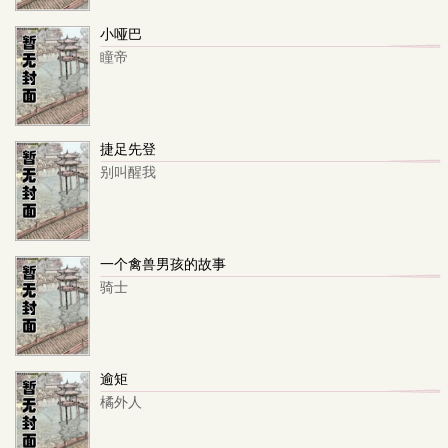
小哑巴
瞳帝
捷足先登
别叫醒我
一个禽兽男孩的故事
骑士
逾矩
橘外人