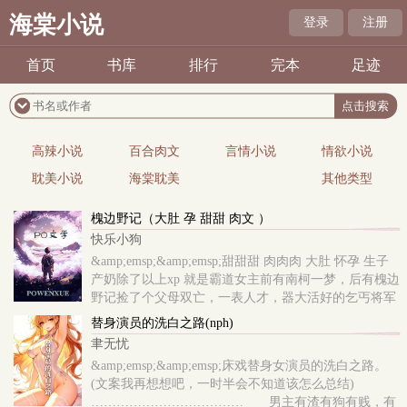
海棠小说
登录
注册
首页
书库
排行
完本
足迹
高辣小说
百合肉文
言情小说
情欲小说
耽美小说
海棠耽美
其他类型
槐边野记（大肚 孕 甜甜 肉文 ）
快乐小狗
&amp;emsp;&amp;emsp;甜甜甜 肉肉肉 大肚 怀孕 生子
产奶除了以上xp 就是霸道女主前有南柯一梦，后有槐边
野记捡了个父母双亡，一表人才，器大活好的乞丐将军
悍妻？河东狮吼？
替身演员的洗白之路(nph)
聿无忧
&amp;emsp;&amp;emsp;床戏替身女演员的洗白之路。
(文案我再想想吧，一时半会不知道该怎么总结)
……………………………… 男主有渣有狗有贱，有