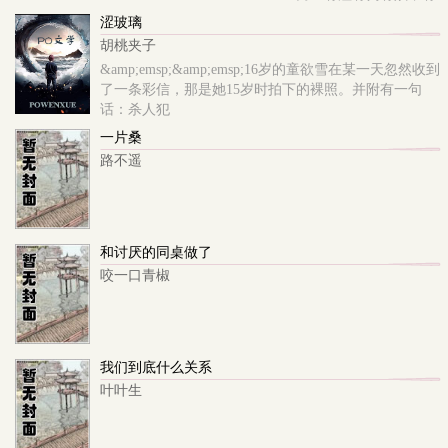
深情。 非典型“日”久生情。 全员处，稍重口，
涩玻璃
技术流，天赋异禀。 np，不虐。
胡桃夹子
————————————————————— 男
&amp;emsp;&amp;emsp;16岁的童欲雪在某一天忽然收到
主六个： 贺兰辞(经纪人)，精英干练型斯文禽
了一条彩信，那是她15岁时拍下的裸照。并附有一句
兽 宋郅远(金主)，床下矜贵清冷床上花样
话：杀人犯
一片桑
路不遥
和讨厌的同桌做了
咬一口青椒
我们到底什么关系
叶叶生