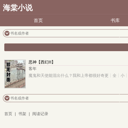
海棠小说
首页
书库
恶神【西幻H】
客年
魔鬼和天使能混出什么？我和上帝都很好奇更┊全┊小┊说：wоо⒙
首页
|
书架
|
阅读记录