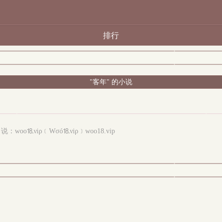
排行
"客年" 的小说
νiρ﹝Wσó⒙νiρ﹞woo18.vip